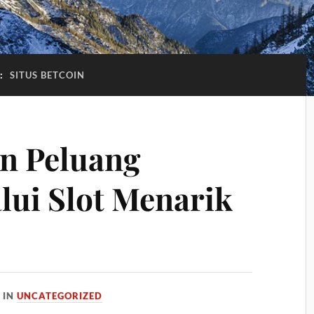
:
SITUS BETCOIN
n Peluang
ui Slot Menarik
IN
UNCATEGORIZED