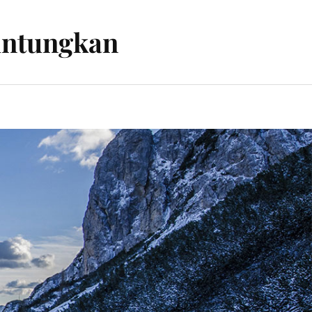
guntungkan