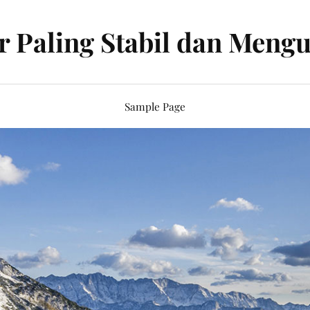
r Paling Stabil dan Men
Sample Page