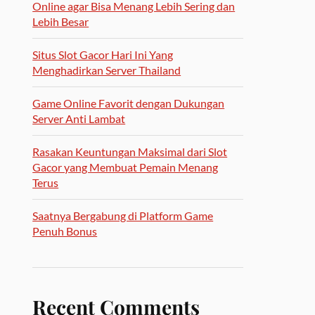
Online agar Bisa Menang Lebih Sering dan
Lebih Besar
Situs Slot Gacor Hari Ini Yang
Menghadirkan Server Thailand
Game Online Favorit dengan Dukungan
Server Anti Lambat
Rasakan Keuntungan Maksimal dari Slot
Gacor yang Membuat Pemain Menang
Terus
Saatnya Bergabung di Platform Game
Penuh Bonus
Recent Comments