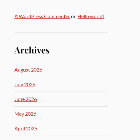
A WordPress Commenter
on
Hello world!
Archives
August 2026
July 2026
June 2026
May 2026
April 2026