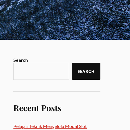
Search
SEARCH
Recent Posts
Pelajari Teknik Mengelola Modal Slot