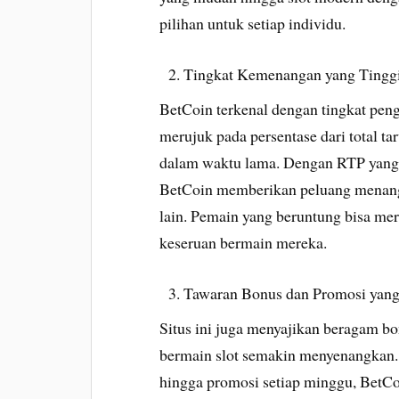
pilihan untuk setiap individu.
Tingkat Kemenangan yang Tingg
BetCoin terkenal dengan tingkat pen
merujuk pada persentase dari total 
dalam waktu lama. Dengan RTP yang ja
BetCoin memberikan peluang menang 
lain. Pemain yang beruntung bisa m
keseruan bermain mereka.
Tawaran Bonus dan Promosi yan
Situs ini juga menyajikan beragam 
bermain slot semakin menyenangkan. 
hingga promosi setiap minggu, BetCo