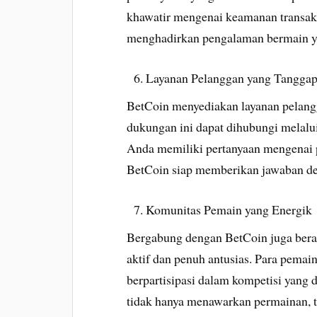
khawatir mengenai keamanan transak
menghadirkan pengalaman bermain ya
Layanan Pelanggan yang Tangga
BetCoin menyediakan layanan pelang
dukungan ini dapat dihubungi melalui 
Anda memiliki pertanyaan mengenai p
BetCoin siap memberikan jawaban den
Komunitas Pemain yang Energik
Bergabung dengan BetCoin juga berar
aktif dan penuh antusias. Para pemain
berpartisipasi dalam kompetisi yang 
tidak hanya menawarkan permainan, 