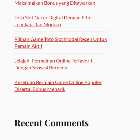
Maksimalkan Bonus yang Ditawarkan
Toto Slot Gacor Digital Dengan Fitur
Lengkap Dan Modern
Pilihan Game Toto Slot Modal Receh Untuk
Pemain Aktif
Jelajahi Permainan Online Terfavorit
Dengan Sensasi Berbeda
Keseruan Bermain Game Online Populer
Disertai Bonus Menarik
Recent Comments