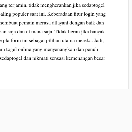
g terjamin, tidak mengherankan jika sedaptogel
paling populer saat ini. Keberadaan fitur login yang
membuat pemain merasa dilayani dengan baik dan
an saja dan di mana saja. Tidak heran jika banyak
 platform ini sebagai pilihan utama mereka. Jadi,
in togel online yang menyenangkan dan penuh
 sedaptogel dan nikmati sensasi kemenangan besar