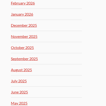
February 2026
January 2026
December 2025
November 2025
October 2025
September 2025
August 2025
July 2025
June 2025
May 2025