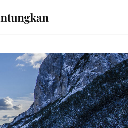
guntungkan