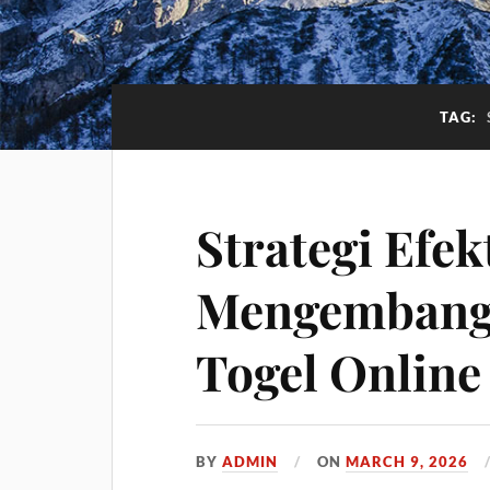
TAG:
Strategi Efek
Mengembang
Togel Online
BY
ADMIN
ON
MARCH 9, 2026