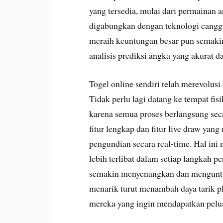
yang tersedia, mulai dari permainan 
digabungkan dengan teknologi canggi
meraih keuntungan besar pun semakin 
analisis prediksi angka yang akurat da
Togel online sendiri telah merevolus
Tidak perlu lagi datang ke tempat fi
karena semua proses berlangsung seca
fitur lengkap dan fitur live draw ya
pengundian secara real-time. Hal ini 
lebih terlibat dalam setiap langkah
semakin menyenangkan dan menguntun
menarik turut menambah daya tarik pl
mereka yang ingin mendapatkan pel