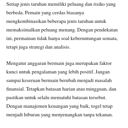
Setiap jenis taruhan memiliki peluang dan risiko yang
berbeda. Pemain yang cerdas biasanya
mengkombinasikan beberapa jenis taruhan untuk
memaksimalkan peluang menang. Dengan pendekatan
ini, permainan tidak hanya soal keberuntungan semata,
tetapi juga strategi dan analisis.
Mengatur anggaran bermain juga merupakan faktor
kunci untuk pengalaman yang lebih positif. Jangan
sampai keseruan bermain berubah menjadi masalah
finansial. Tetapkan batasan harian atau mingguan, dan
pastikan untuk selalu mematuhi batasan tersebut.
Dengan manajemen keuangan yang baik, togel tetap
menjadi hiburan yang menyenangkan tanpa tekanan.