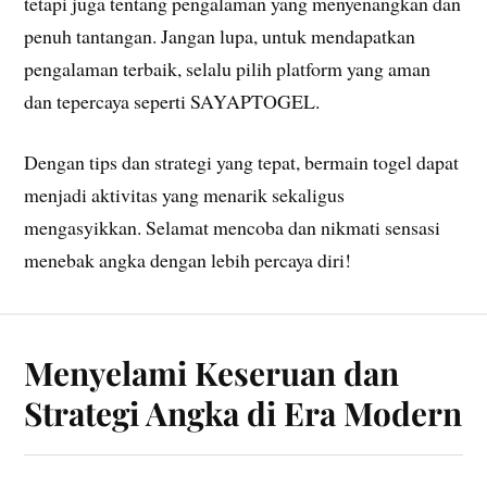
tetapi juga tentang pengalaman yang menyenangkan dan
penuh tantangan. Jangan lupa, untuk mendapatkan
pengalaman terbaik, selalu pilih platform yang aman
dan tepercaya seperti SAYAPTOGEL.
Dengan tips dan strategi yang tepat, bermain togel dapat
menjadi aktivitas yang menarik sekaligus
mengasyikkan. Selamat mencoba dan nikmati sensasi
menebak angka dengan lebih percaya diri!
Menyelami Keseruan dan
Strategi Angka di Era Modern