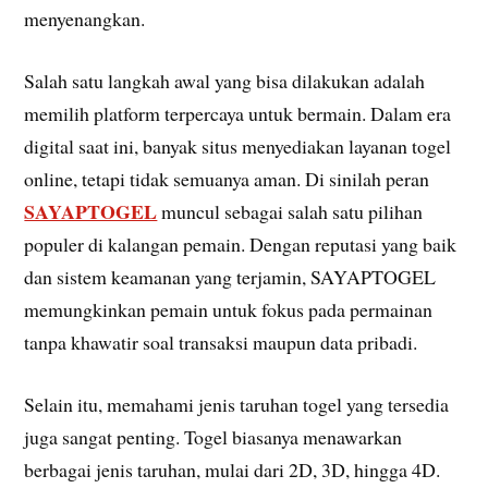
menyenangkan.
Salah satu langkah awal yang bisa dilakukan adalah
memilih platform terpercaya untuk bermain. Dalam era
digital saat ini, banyak situs menyediakan layanan togel
online, tetapi tidak semuanya aman. Di sinilah peran
SAYAPTOGEL
muncul sebagai salah satu pilihan
populer di kalangan pemain. Dengan reputasi yang baik
dan sistem keamanan yang terjamin, SAYAPTOGEL
memungkinkan pemain untuk fokus pada permainan
tanpa khawatir soal transaksi maupun data pribadi.
Selain itu, memahami jenis taruhan togel yang tersedia
juga sangat penting. Togel biasanya menawarkan
berbagai jenis taruhan, mulai dari 2D, 3D, hingga 4D.