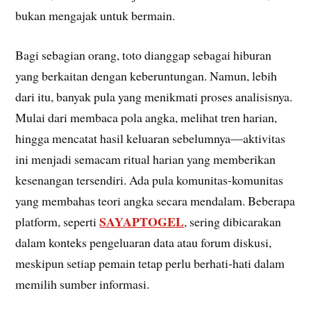
bukan mengajak untuk bermain.
Bagi sebagian orang, toto dianggap sebagai hiburan
yang berkaitan dengan keberuntungan. Namun, lebih
dari itu, banyak pula yang menikmati proses analisisnya.
Mulai dari membaca pola angka, melihat tren harian,
hingga mencatat hasil keluaran sebelumnya—aktivitas
ini menjadi semacam ritual harian yang memberikan
kesenangan tersendiri. Ada pula komunitas-komunitas
yang membahas teori angka secara mendalam. Beberapa
SAYAPTOGEL
platform, seperti
, sering dibicarakan
dalam konteks pengeluaran data atau forum diskusi,
meskipun setiap pemain tetap perlu berhati-hati dalam
memilih sumber informasi.