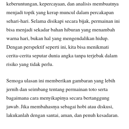
keberuntungan, kepercayaan, dan analisis membuatnya
menjadi topik yang kerap muncul dalam percakapan
sehari-hari. Selama disikapi secara bijak, permainan ini
bisa menjadi sekadar bahan hiburan yang menambah
warna hari, bukan hal yang mengendalikan hidup.
Dengan perspektif seperti ini, kita bisa menikmati
cerita-cerita seputar dunia angka tanpa terjebak dalam
risiko yang tidak perlu.
Semoga ulasan ini memberikan gambaran yang lebih
jernih dan seimbang tentang permainan toto serta
bagaimana cara menyikapinya secara bertanggung
jawab. Jika membahasnya sebagai hobi atau diskusi,
lakukanlah dengan santai, aman, dan penuh kesadaran.