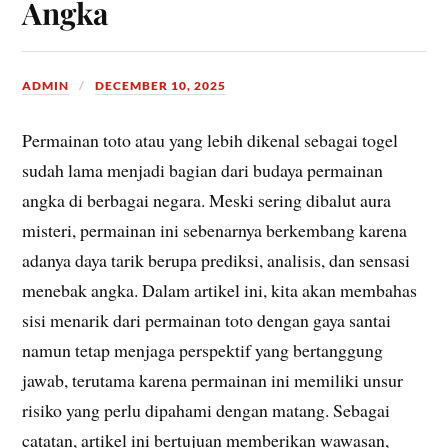
Angka
ADMIN
DECEMBER 10, 2025
Permainan toto atau yang lebih dikenal sebagai togel
sudah lama menjadi bagian dari budaya permainan
angka di berbagai negara. Meski sering dibalut aura
misteri, permainan ini sebenarnya berkembang karena
adanya daya tarik berupa prediksi, analisis, dan sensasi
menebak angka. Dalam artikel ini, kita akan membahas
sisi menarik dari permainan toto dengan gaya santai
namun tetap menjaga perspektif yang bertanggung
jawab, terutama karena permainan ini memiliki unsur
risiko yang perlu dipahami dengan matang. Sebagai
catatan, artikel ini bertujuan memberikan wawasan,