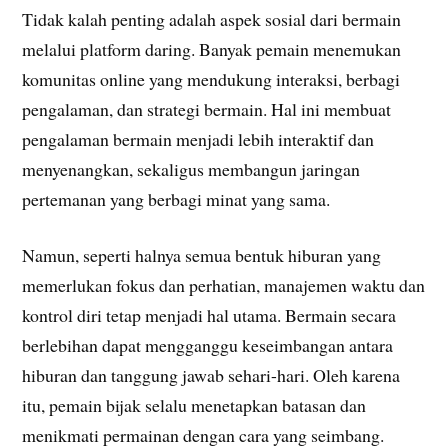
Tidak kalah penting adalah aspek sosial dari bermain
melalui platform daring. Banyak pemain menemukan
komunitas online yang mendukung interaksi, berbagi
pengalaman, dan strategi bermain. Hal ini membuat
pengalaman bermain menjadi lebih interaktif dan
menyenangkan, sekaligus membangun jaringan
pertemanan yang berbagi minat yang sama.
Namun, seperti halnya semua bentuk hiburan yang
memerlukan fokus dan perhatian, manajemen waktu dan
kontrol diri tetap menjadi hal utama. Bermain secara
berlebihan dapat mengganggu keseimbangan antara
hiburan dan tanggung jawab sehari-hari. Oleh karena
itu, pemain bijak selalu menetapkan batasan dan
menikmati permainan dengan cara yang seimbang.