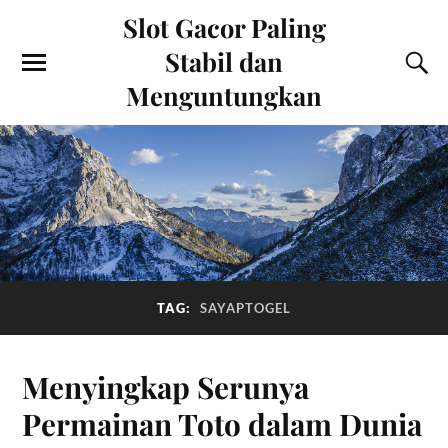
Slot Gacor Paling
Stabil dan
Menguntungkan
TAG:
SAYAPTOGEL
Menyingkap Serunya
Permainan Toto dalam Dunia