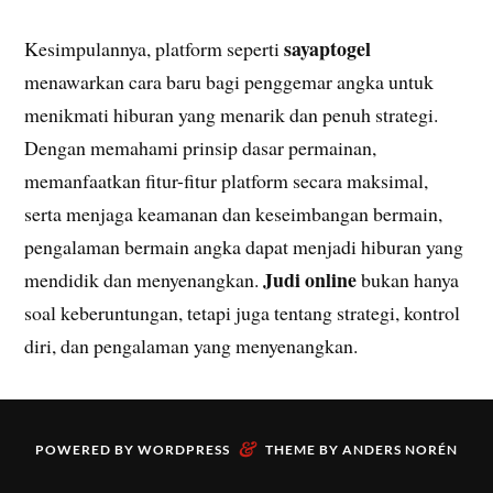
sayaptogel
Kesimpulannya, platform seperti
menawarkan cara baru bagi penggemar angka untuk
menikmati hiburan yang menarik dan penuh strategi.
Dengan memahami prinsip dasar permainan,
memanfaatkan fitur-fitur platform secara maksimal,
serta menjaga keamanan dan keseimbangan bermain,
pengalaman bermain angka dapat menjadi hiburan yang
Judi online
mendidik dan menyenangkan.
bukan hanya
soal keberuntungan, tetapi juga tentang strategi, kontrol
diri, dan pengalaman yang menyenangkan.
&
POWERED BY
WORDPRESS
THEME BY
ANDERS NORÉN