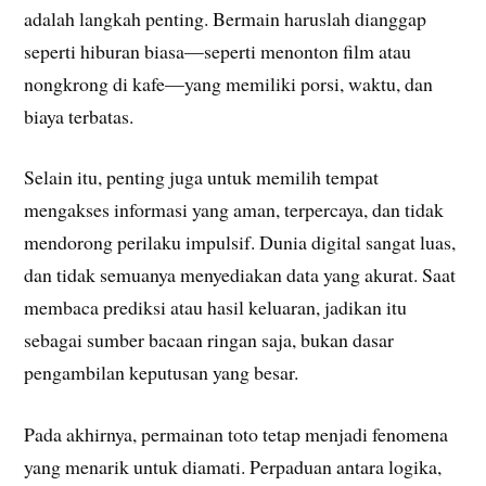
adalah langkah penting. Bermain haruslah dianggap
seperti hiburan biasa—seperti menonton film atau
nongkrong di kafe—yang memiliki porsi, waktu, dan
biaya terbatas.
Selain itu, penting juga untuk memilih tempat
mengakses informasi yang aman, terpercaya, dan tidak
mendorong perilaku impulsif. Dunia digital sangat luas,
dan tidak semuanya menyediakan data yang akurat. Saat
membaca prediksi atau hasil keluaran, jadikan itu
sebagai sumber bacaan ringan saja, bukan dasar
pengambilan keputusan yang besar.
Pada akhirnya, permainan toto tetap menjadi fenomena
yang menarik untuk diamati. Perpaduan antara logika,