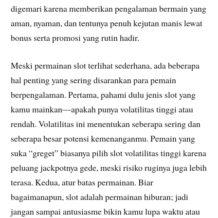
digemari karena memberikan pengalaman bermain yang
aman, nyaman, dan tentunya penuh kejutan manis lewat
bonus serta promosi yang rutin hadir.
Meski permainan slot terlihat sederhana, ada beberapa
hal penting yang sering disarankan para pemain
berpengalaman. Pertama, pahami dulu jenis slot yang
kamu mainkan—apakah punya volatilitas tinggi atau
rendah. Volatilitas ini menentukan seberapa sering dan
seberapa besar potensi kemenanganmu. Pemain yang
suka “greget” biasanya pilih slot volatilitas tinggi karena
peluang jackpotnya gede, meski risiko ruginya juga lebih
terasa. Kedua, atur batas permainan. Biar
bagaimanapun, slot adalah permainan hiburan; jadi
jangan sampai antusiasme bikin kamu lupa waktu atau