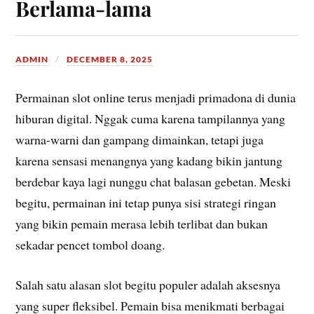
Berlama-lama
ADMIN
DECEMBER 8, 2025
Permainan slot online terus menjadi primadona di dunia
hiburan digital. Nggak cuma karena tampilannya yang
warna-warni dan gampang dimainkan, tetapi juga
karena sensasi menangnya yang kadang bikin jantung
berdebar kaya lagi nunggu chat balasan gebetan. Meski
begitu, permainan ini tetap punya sisi strategi ringan
yang bikin pemain merasa lebih terlibat dan bukan
sekadar pencet tombol doang.
Salah satu alasan slot begitu populer adalah aksesnya
yang super fleksibel. Pemain bisa menikmati berbagai