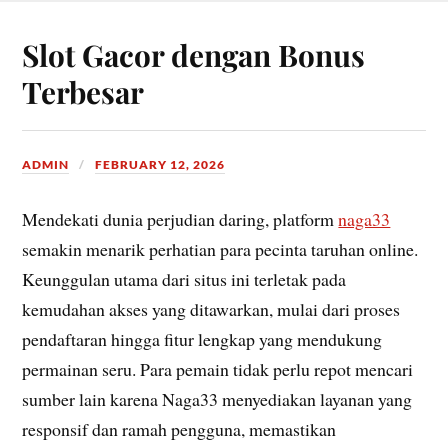
Slot Gacor dengan Bonus
Terbesar
ADMIN
FEBRUARY 12, 2026
Mendekati dunia perjudian daring, platform
naga33
semakin menarik perhatian para pecinta taruhan online.
Keunggulan utama dari situs ini terletak pada
kemudahan akses yang ditawarkan, mulai dari proses
pendaftaran hingga fitur lengkap yang mendukung
permainan seru. Para pemain tidak perlu repot mencari
sumber lain karena Naga33 menyediakan layanan yang
responsif dan ramah pengguna, memastikan