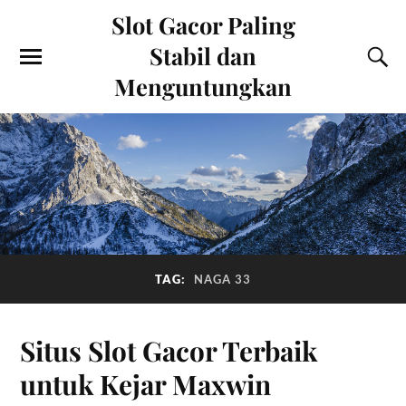
Slot Gacor Paling
Stabil dan
Menguntungkan
TAG:
NAGA 33
Situs Slot Gacor Terbaik
untuk Kejar Maxwin