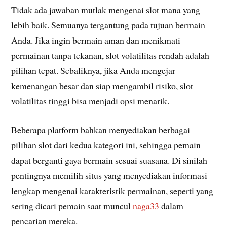
Tidak ada jawaban mutlak mengenai slot mana yang
lebih baik. Semuanya tergantung pada tujuan bermain
Anda. Jika ingin bermain aman dan menikmati
permainan tanpa tekanan, slot volatilitas rendah adalah
pilihan tepat. Sebaliknya, jika Anda mengejar
kemenangan besar dan siap mengambil risiko, slot
volatilitas tinggi bisa menjadi opsi menarik.
Beberapa platform bahkan menyediakan berbagai
pilihan slot dari kedua kategori ini, sehingga pemain
dapat berganti gaya bermain sesuai suasana. Di sinilah
pentingnya memilih situs yang menyediakan informasi
lengkap mengenai karakteristik permainan, seperti yang
sering dicari pemain saat muncul
naga33
dalam
pencarian mereka.