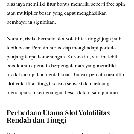
biasanya memiliki fitur bonus menarik, seperti free spin
atau multiplier besar, yang dapat menghasilkan
pembayaran signifikan.
Namun, risiko bermain slot volatilitas tinggi juga jauh
lebih besar. Pemain harus siap menghadapi periode
panjang tanpa kemenangan. Karena itu, slot ini lebih
cocok untuk pemain berpengalaman yang memiliki
modal cukup dan mental kuat. Banyak pemain memilih
slot volatilitas tinggi karena sensasi dan peluang
mendapatkan kemenangan besar dalam satu putaran.
Perbedaan Utama Slot Volatilitas
Rendah dan Tinggi