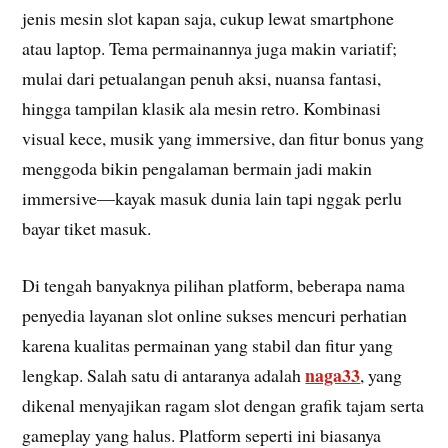
jenis mesin slot kapan saja, cukup lewat smartphone
atau laptop. Tema permainannya juga makin variatif;
mulai dari petualangan penuh aksi, nuansa fantasi,
hingga tampilan klasik ala mesin retro. Kombinasi
visual kece, musik yang immersive, dan fitur bonus yang
menggoda bikin pengalaman bermain jadi makin
immersive—kayak masuk dunia lain tapi nggak perlu
bayar tiket masuk.
Di tengah banyaknya pilihan platform, beberapa nama
penyedia layanan slot online sukses mencuri perhatian
karena kualitas permainan yang stabil dan fitur yang
naga33
lengkap. Salah satu di antaranya adalah
, yang
dikenal menyajikan ragam slot dengan grafik tajam serta
gameplay yang halus. Platform seperti ini biasanya