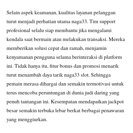
Selain aspek keamanan, kualitas layanan pelanggan
turut menjadi perhatian utama naga33. Tim support
profesional selalu siap membantu jika mengalami
kendala saat bermain atau melakukan transaksi. Mereka
memberikan solusi cepat dan ramah, menjamin
kenyamanan pengguna selama berinteraksi di platform
ini. Tidak hanya itu, fitur bonus dan promosi menarik
turut menambah daya tarik naga33 slot. Sehingga
pemain merasa dihargai dan semakin termotivasi untuk
terus mencoba peruntungan di dunia judi daring yang
penuh tantangan ini. Kesempatan mendapatkan jackpot
besar semakin terbuka lebar berkat berbagai penawaran
yang menggiurkan.