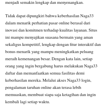
menjadi semakin lengkap dan menyenangkan.
Tidak dapat dipungkiri bahwa keberhasilan Naga33
dalam menarik perhatian pasar online berasal dari
inovasi dan komitmen terhadap kualitas layanan. Situs
ini mampu menyajikan suasana bermain yang aman
sekaligus kompetitif, lengkap dengan fitur interaktif dan
bonus menarik yang mampu meningkatkan peluang
meraih kemenangan besar. Dengan kata lain, setiap
orang yang ingin bergabung harus melakukan Naga33
daftar dan memanfaatkan semua fasilitas demi
keberhasilan mereka. Melalui akses Naga33 login,
pengalaman taruhan online akan terasa lebih
memuaskan, membuat siapa saja ketagihan dan ingin
kembali lagi setiap waktu.