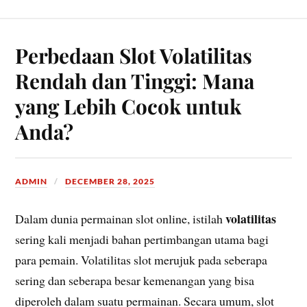
Perbedaan Slot Volatilitas
Rendah dan Tinggi: Mana
yang Lebih Cocok untuk
Anda?
ADMIN
DECEMBER 28, 2025
volatilitas
Dalam dunia permainan slot online, istilah
sering kali menjadi bahan pertimbangan utama bagi
para pemain. Volatilitas slot merujuk pada seberapa
sering dan seberapa besar kemenangan yang bisa
diperoleh dalam suatu permainan. Secara umum, slot