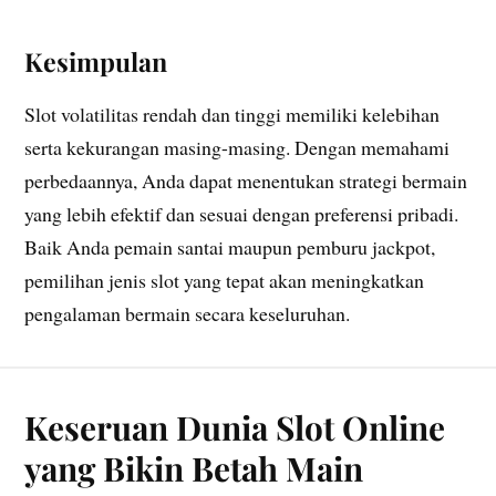
Kesimpulan
Slot volatilitas rendah dan tinggi memiliki kelebihan
serta kekurangan masing-masing. Dengan memahami
perbedaannya, Anda dapat menentukan strategi bermain
yang lebih efektif dan sesuai dengan preferensi pribadi.
Baik Anda pemain santai maupun pemburu jackpot,
pemilihan jenis slot yang tepat akan meningkatkan
pengalaman bermain secara keseluruhan.
Keseruan Dunia Slot Online
yang Bikin Betah Main