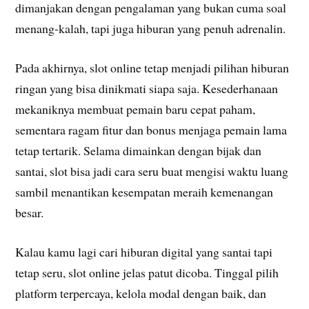
dimanjakan dengan pengalaman yang bukan cuma soal
menang-kalah, tapi juga hiburan yang penuh adrenalin.
Pada akhirnya, slot online tetap menjadi pilihan hiburan
ringan yang bisa dinikmati siapa saja. Kesederhanaan
mekaniknya membuat pemain baru cepat paham,
sementara ragam fitur dan bonus menjaga pemain lama
tetap tertarik. Selama dimainkan dengan bijak dan
santai, slot bisa jadi cara seru buat mengisi waktu luang
sambil menantikan kesempatan meraih kemenangan
besar.
Kalau kamu lagi cari hiburan digital yang santai tapi
tetap seru, slot online jelas patut dicoba. Tinggal pilih
platform terpercaya, kelola modal dengan baik, dan