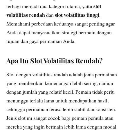
slot
terbagi menjadi dua kategori utama, yaitu
volatilitas rendah
slot volatilitas tinggi
dan
.
Memahami perbedaan keduanya sangat penting agar
Anda dapat menyesuaikan strategi bermain dengan
tujuan dan gaya permainan Anda.
Apa Itu Slot Volatilitas Rendah?
Slot dengan volatilitas rendah adalah jenis permainan
yang memberikan kemenangan lebih sering, namun
dengan jumlah yang relatif kecil. Pemain tidak perlu
menunggu terlalu lama untuk mendapatkan hasil,
sehingga permainan terasa lebih stabil dan konsisten.
Jenis slot ini sangat cocok bagi pemain pemula atau
mereka yang ingin bermain lebih lama dengan modal