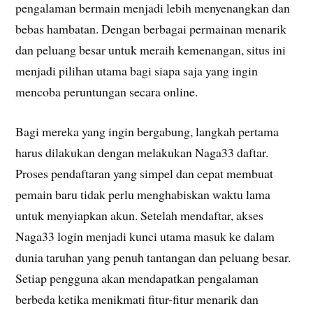
pengalaman bermain menjadi lebih menyenangkan dan
bebas hambatan. Dengan berbagai permainan menarik
dan peluang besar untuk meraih kemenangan, situs ini
menjadi pilihan utama bagi siapa saja yang ingin
mencoba peruntungan secara online.
Bagi mereka yang ingin bergabung, langkah pertama
harus dilakukan dengan melakukan Naga33 daftar.
Proses pendaftaran yang simpel dan cepat membuat
pemain baru tidak perlu menghabiskan waktu lama
untuk menyiapkan akun. Setelah mendaftar, akses
Naga33 login menjadi kunci utama masuk ke dalam
dunia taruhan yang penuh tantangan dan peluang besar.
Setiap pengguna akan mendapatkan pengalaman
berbeda ketika menikmati fitur-fitur menarik dan