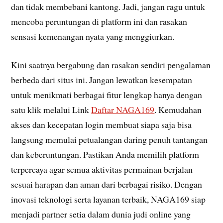
dan tidak membebani kantong. Jadi, jangan ragu untuk
mencoba peruntungan di platform ini dan rasakan
sensasi kemenangan nyata yang menggiurkan.
Kini saatnya bergabung dan rasakan sendiri pengalaman
berbeda dari situs ini. Jangan lewatkan kesempatan
untuk menikmati berbagai fitur lengkap hanya dengan
satu klik melalui Link
Daftar NAGA169
. Kemudahan
akses dan kecepatan login membuat siapa saja bisa
langsung memulai petualangan daring penuh tantangan
dan keberuntungan. Pastikan Anda memilih platform
terpercaya agar semua aktivitas permainan berjalan
sesuai harapan dan aman dari berbagai risiko. Dengan
inovasi teknologi serta layanan terbaik, NAGA169 siap
menjadi partner setia dalam dunia judi online yang