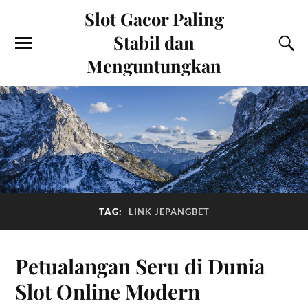
Slot Gacor Paling
Stabil dan
Menguntungkan
TAG:
LINK JEPANGBET
Petualangan Seru di Dunia
Slot Online Modern