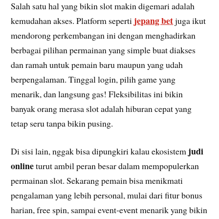
Salah satu hal yang bikin slot makin digemari adalah
jepang bet
kemudahan akses. Platform seperti
juga ikut
mendorong perkembangan ini dengan menghadirkan
berbagai pilihan permainan yang simple buat diakses
dan ramah untuk pemain baru maupun yang udah
berpengalaman. Tinggal login, pilih game yang
menarik, dan langsung gas! Fleksibilitas ini bikin
banyak orang merasa slot adalah hiburan cepat yang
tetap seru tanpa bikin pusing.
judi
Di sisi lain, nggak bisa dipungkiri kalau ekosistem
online
turut ambil peran besar dalam mempopulerkan
permainan slot. Sekarang pemain bisa menikmati
pengalaman yang lebih personal, mulai dari fitur bonus
harian, free spin, sampai event-event menarik yang bikin