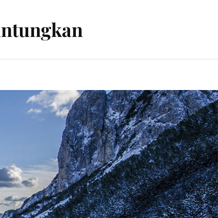
guntungkan