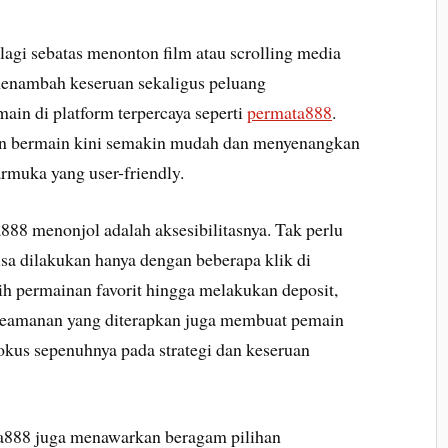
k lagi sebatas menonton film atau scrolling media
 menambah keseruan sekaligus peluang
in di platform terpercaya seperti
permata888
.
man bermain kini semakin mudah dan menyenangkan
armuka yang user-friendly.
88 menonjol adalah aksesibilitasnya. Tak perlu
isa dilakukan hanya dengan beberapa klik di
ih permainan favorit hingga melakukan deposit,
 keamanan yang diterapkan juga membuat pemain
fokus sepenuhnya pada strategi dan keseruan
a888 juga menawarkan beragam pilihan