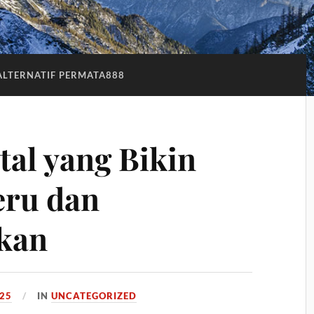
ALTERNATIF PERMATA888
tal yang Bikin
eru dan
kan
025
IN
UNCATEGORIZED