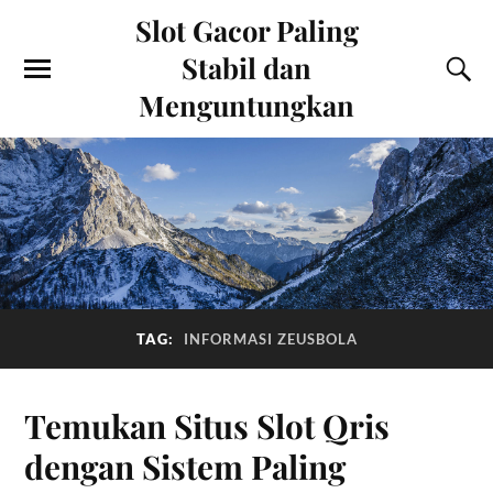
Slot Gacor Paling
Stabil dan
Menguntungkan
TAG:
INFORMASI ZEUSBOLA
Temukan Situs Slot Qris
dengan Sistem Paling