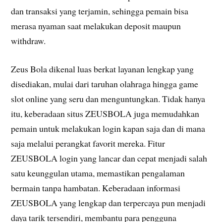
dan transaksi yang terjamin, sehingga pemain bisa
merasa nyaman saat melakukan deposit maupun
withdraw.
Zeus Bola dikenal luas berkat layanan lengkap yang
disediakan, mulai dari taruhan olahraga hingga game
slot online yang seru dan menguntungkan. Tidak hanya
itu, keberadaan situs ZEUSBOLA juga memudahkan
pemain untuk melakukan login kapan saja dan di mana
saja melalui perangkat favorit mereka. Fitur
ZEUSBOLA login yang lancar dan cepat menjadi salah
satu keunggulan utama, memastikan pengalaman
bermain tanpa hambatan. Keberadaan informasi
ZEUSBOLA yang lengkap dan terpercaya pun menjadi
daya tarik tersendiri, membantu para pengguna