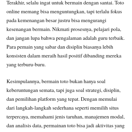
Terakhir, selalu ingat untuk bermain dengan santai. Toto
online memang bisa menguntungkan, tapi terlalu fokus
pada kemenangan besar justru bisa mengurangi
kesenangan bermain. Nikmati prosesnya, pelajari pola,
dan jangan lupa bahwa pengalaman adalah guru terbaik.
Para pemain yang sabar dan disiplin biasanya lebih
konsisten dalam meraih hasil positif dibanding mereka
yang terburu-buru.
Kesimpulannya, bermain toto bukan hanya soal
keberuntungan semata, tapi juga soal strategi, disiplin,
dan pemilihan platform yang tepat. Dengan memulai
dari langkah-langkah sederhana seperti memilih situs
terpercaya, memahami jenis taruhan, manajemen modal,
dan analisis data, permainan toto bisa jadi aktivitas yang