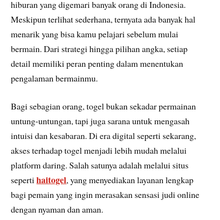
hiburan yang digemari banyak orang di Indonesia.
Meskipun terlihat sederhana, ternyata ada banyak hal
menarik yang bisa kamu pelajari sebelum mulai
bermain. Dari strategi hingga pilihan angka, setiap
detail memiliki peran penting dalam menentukan
pengalaman bermainmu.
Bagi sebagian orang, togel bukan sekadar permainan
untung-untungan, tapi juga sarana untuk mengasah
intuisi dan kesabaran. Di era digital seperti sekarang,
akses terhadap togel menjadi lebih mudah melalui
platform daring. Salah satunya adalah melalui situs
haitogel
seperti
, yang menyediakan layanan lengkap
bagi pemain yang ingin merasakan sensasi judi online
dengan nyaman dan aman.