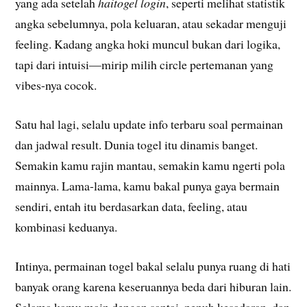
yang ada setelah
haitogel login
, seperti melihat statistik
angka sebelumnya, pola keluaran, atau sekadar menguji
feeling. Kadang angka hoki muncul bukan dari logika,
tapi dari intuisi—mirip milih circle pertemanan yang
vibes-nya cocok.
Satu hal lagi, selalu update info terbaru soal permainan
dan jadwal result. Dunia togel itu dinamis banget.
Semakin kamu rajin mantau, semakin kamu ngerti pola
mainnya. Lama-lama, kamu bakal punya gaya bermain
sendiri, entah itu berdasarkan data, feeling, atau
kombinasi keduanya.
Intinya, permainan togel bakal selalu punya ruang di hati
banyak orang karena keseruannya beda dari hiburan lain.
Selama kamu main dengan santai, penuh kesadaran, dan