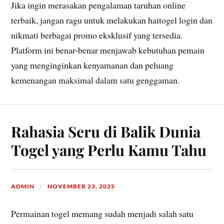
Jika ingin merasakan pengalaman taruhan online
terbaik, jangan ragu untuk melakukan haitogel login dan
nikmati berbagai promo eksklusif yang tersedia.
Platform ini benar-benar menjawab kebutuhan pemain
yang menginginkan kenyamanan dan peluang
kemenangan maksimal dalam satu genggaman.
Rahasia Seru di Balik Dunia
Togel yang Perlu Kamu Tahu
ADMIN
NOVEMBER 23, 2025
Permainan togel memang sudah menjadi salah satu