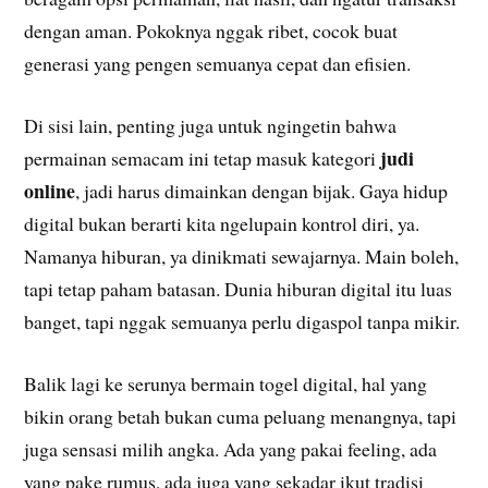
dengan aman. Pokoknya nggak ribet, cocok buat
generasi yang pengen semuanya cepat dan efisien.
Di sisi lain, penting juga untuk ngingetin bahwa
judi
permainan semacam ini tetap masuk kategori
online
, jadi harus dimainkan dengan bijak. Gaya hidup
digital bukan berarti kita ngelupain kontrol diri, ya.
Namanya hiburan, ya dinikmati sewajarnya. Main boleh,
tapi tetap paham batasan. Dunia hiburan digital itu luas
banget, tapi nggak semuanya perlu digaspol tanpa mikir.
Balik lagi ke serunya bermain togel digital, hal yang
bikin orang betah bukan cuma peluang menangnya, tapi
juga sensasi milih angka. Ada yang pakai feeling, ada
yang pake rumus, ada juga yang sekadar ikut tradisi