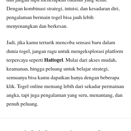
Dengan kombinasi strategi, intuisi, dan kesadaran diri,
pengalaman bermain togel bisa jauh lebih
menyenangkan dan berkesan.
Jadi, jika kamu tertarik mencoba sensasi baru dalam
dunia togel, jangan ragu untuk mengeksplorasi platform
Haitogel
terpercaya seperti
. Mulai dari akses mudah,
keamanan, hingga peluang untuk belajar strategi,
semuanya bisa kamu dapatkan hanya dengan beberapa
klik. Togel online memang lebih dari sekadar permainan
angka, tapi juga pengalaman yang seru, menantang, dan
penuh peluang.