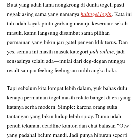
Buat yang udah lama nongkrong di dunia togel, pasti
nggak asing sama yang namanya
haitogel login
. Kata ini
tuh udah kayak pintu gerbang menuju keseruan: sekali
masuk, kamu langsung disambut sama pilihan
permainan yang bikin jari gatel pengen klik terus. Dan
yes, semua ini masih masuk kategori
judi online
, jadi
sensasinya selalu ada—mulai dari deg-degan nunggu
result sampai feeling feeling-an milih angka hoki.
Tapi sebelum kita lompat lebih dalam, yuk bahas dulu
kenapa permainan togel masih relate banget di era yang
katanya serba modern. Simple: karena orang suka
tantangan yang bikin hidup lebih spicy. Dunia udah
penuh tekanan, deadline kantor, dan chat balasan “Otw”
yang padahal belum mandi. Jadi punya hiburan seperti