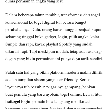
dunia permainan angka yang seru.
Dalam beberapa tahun terakhir, transformasi dari togel
konvensional ke togel digital tuh berasa banget
perubahannya. Dulu, orang harus nunggu penjual kupon,
sekarang tinggal buka gadget, login, pilih angka, kelar.
Simple dan rapi, kayak playlist Spotify yang sudah
dikurasi rapi. Tapi meskipun mudah, tetap ada rasa deg-
degan yang bikin permainan ini punya daya tarik sendiri.
Salah satu hal yang bikin platform modern makin dilirik
adalah tampilan sistem yang user-friendly. Serius,
layout-nya tuh bersih, navigasinya gampang, bahkan
buat pemula yang baru nyobain togel online. Lewat fitur
haitogel login
, pemain bisa langsung menikmati
beragam opsi permainan, liat hasil, dan ngatur transaksi