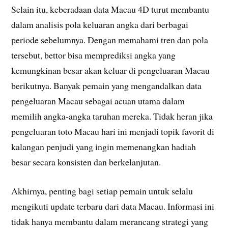
Selain itu, keberadaan data Macau 4D turut membantu
dalam analisis pola keluaran angka dari berbagai
periode sebelumnya. Dengan memahami tren dan pola
tersebut, bettor bisa memprediksi angka yang
kemungkinan besar akan keluar di pengeluaran Macau
berikutnya. Banyak pemain yang mengandalkan data
pengeluaran Macau sebagai acuan utama dalam
memilih angka-angka taruhan mereka. Tidak heran jika
pengeluaran toto Macau hari ini menjadi topik favorit di
kalangan penjudi yang ingin memenangkan hadiah
besar secara konsisten dan berkelanjutan.
Akhirnya, penting bagi setiap pemain untuk selalu
mengikuti update terbaru dari data Macau. Informasi ini
tidak hanya membantu dalam merancang strategi yang