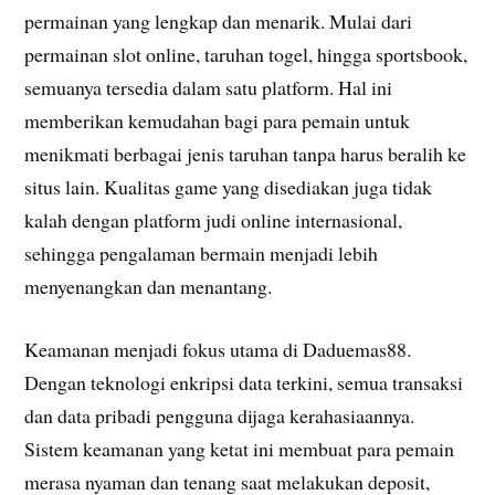
permainan yang lengkap dan menarik. Mulai dari
permainan slot online, taruhan togel, hingga sportsbook,
semuanya tersedia dalam satu platform. Hal ini
memberikan kemudahan bagi para pemain untuk
menikmati berbagai jenis taruhan tanpa harus beralih ke
situs lain. Kualitas game yang disediakan juga tidak
kalah dengan platform judi online internasional,
sehingga pengalaman bermain menjadi lebih
menyenangkan dan menantang.
Keamanan menjadi fokus utama di Daduemas88.
Dengan teknologi enkripsi data terkini, semua transaksi
dan data pribadi pengguna dijaga kerahasiaannya.
Sistem keamanan yang ketat ini membuat para pemain
merasa nyaman dan tenang saat melakukan deposit,