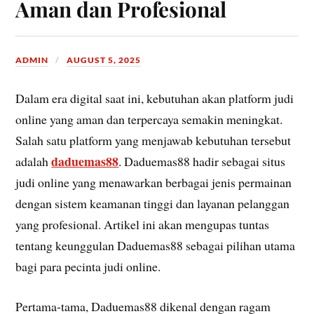
Aman dan Profesional
ADMIN
AUGUST 5, 2025
Dalam era digital saat ini, kebutuhan akan platform judi
online yang aman dan terpercaya semakin meningkat.
Salah satu platform yang menjawab kebutuhan tersebut
daduemas88
adalah
. Daduemas88 hadir sebagai situs
judi online yang menawarkan berbagai jenis permainan
dengan sistem keamanan tinggi dan layanan pelanggan
yang profesional. Artikel ini akan mengupas tuntas
tentang keunggulan Daduemas88 sebagai pilihan utama
bagi para pecinta judi online.
Pertama-tama, Daduemas88 dikenal dengan ragam