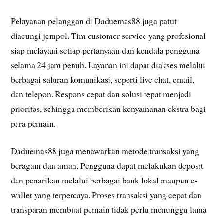
Pelayanan pelanggan di Daduemas88 juga patut
diacungi jempol. Tim customer service yang profesional
siap melayani setiap pertanyaan dan kendala pengguna
selama 24 jam penuh. Layanan ini dapat diakses melalui
berbagai saluran komunikasi, seperti live chat, email,
dan telepon. Respons cepat dan solusi tepat menjadi
prioritas, sehingga memberikan kenyamanan ekstra bagi
para pemain.
Daduemas88 juga menawarkan metode transaksi yang
beragam dan aman. Pengguna dapat melakukan deposit
dan penarikan melalui berbagai bank lokal maupun e-
wallet yang terpercaya. Proses transaksi yang cepat dan
transparan membuat pemain tidak perlu menunggu lama