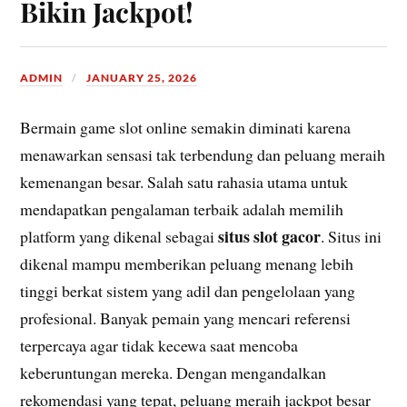
Bikin Jackpot!
ADMIN
JANUARY 25, 2026
Bermain game slot online semakin diminati karena
menawarkan sensasi tak terbendung dan peluang meraih
kemenangan besar. Salah satu rahasia utama untuk
mendapatkan pengalaman terbaik adalah memilih
situs slot gacor
platform yang dikenal sebagai
. Situs ini
dikenal mampu memberikan peluang menang lebih
tinggi berkat sistem yang adil dan pengelolaan yang
profesional. Banyak pemain yang mencari referensi
terpercaya agar tidak kecewa saat mencoba
keberuntungan mereka. Dengan mengandalkan
rekomendasi yang tepat, peluang meraih jackpot besar