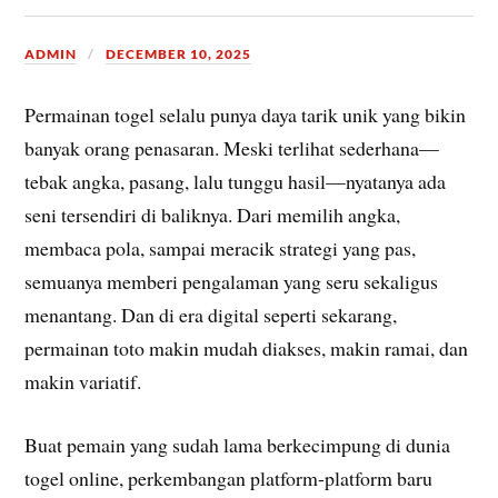
ADMIN
DECEMBER 10, 2025
Permainan togel selalu punya daya tarik unik yang bikin
banyak orang penasaran. Meski terlihat sederhana—
tebak angka, pasang, lalu tunggu hasil—nyatanya ada
seni tersendiri di baliknya. Dari memilih angka,
membaca pola, sampai meracik strategi yang pas,
semuanya memberi pengalaman yang seru sekaligus
menantang. Dan di era digital seperti sekarang,
permainan toto makin mudah diakses, makin ramai, dan
makin variatif.
Buat pemain yang sudah lama berkecimpung di dunia
togel online, perkembangan platform-platform baru