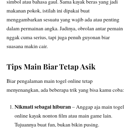
simbol atau bahasa gaul. Sama kayak beras yang jadi
makanan pokok, istilah ini dipakai buat
menggambarkan sesuatu yang wajib ada atau penting
dalam permainan angka. Jadinya, obrolan antar pemain
nggak cuma serius, tapi juga penuh guyonan biar
suasana makin cair.
Tips Main Biar Tetap Asik
Biar pengalaman main togel online tetap
menyenangkan, ada beberapa trik yang bisa kamu coba:
Nikmati sebagai hiburan
– Anggap aja main togel
online kayak nonton film atau main game lain.
Tujuannya buat fun, bukan bikin pusing.