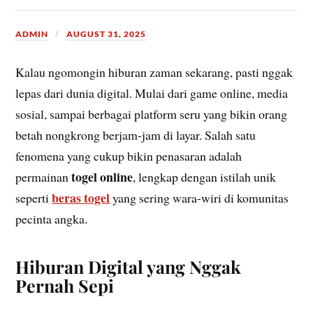
ADMIN
AUGUST 31, 2025
Kalau ngomongin hiburan zaman sekarang, pasti nggak
lepas dari dunia digital. Mulai dari game online, media
sosial, sampai berbagai platform seru yang bikin orang
betah nongkrong berjam-jam di layar. Salah satu
fenomena yang cukup bikin penasaran adalah
togel online
permainan
, lengkap dengan istilah unik
beras togel
seperti
yang sering wara-wiri di komunitas
pecinta angka.
Hiburan Digital yang Nggak
Pernah Sepi