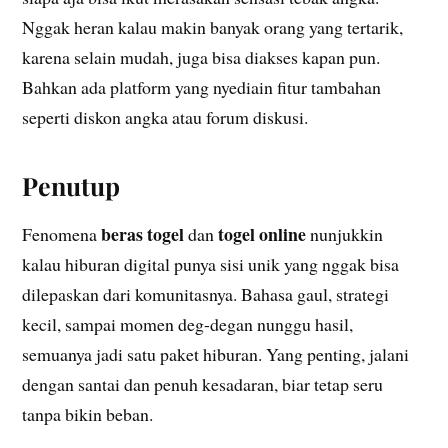
Nggak heran kalau makin banyak orang yang tertarik,
karena selain mudah, juga bisa diakses kapan pun.
Bahkan ada platform yang nyediain fitur tambahan
seperti diskon angka atau forum diskusi.
Penutup
beras togel
togel online
Fenomena
dan
nunjukkin
kalau hiburan digital punya sisi unik yang nggak bisa
dilepaskan dari komunitasnya. Bahasa gaul, strategi
kecil, sampai momen deg-degan nunggu hasil,
semuanya jadi satu paket hiburan. Yang penting, jalani
dengan santai dan penuh kesadaran, biar tetap seru
tanpa bikin beban.