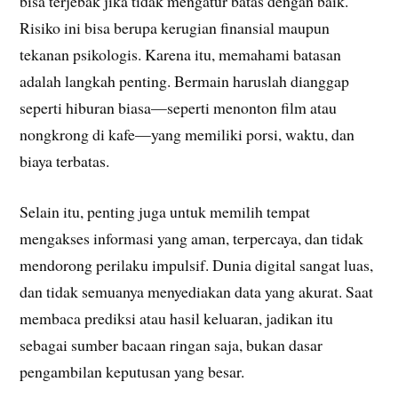
bisa terjebak jika tidak mengatur batas dengan baik.
Risiko ini bisa berupa kerugian finansial maupun
tekanan psikologis. Karena itu, memahami batasan
adalah langkah penting. Bermain haruslah dianggap
seperti hiburan biasa—seperti menonton film atau
nongkrong di kafe—yang memiliki porsi, waktu, dan
biaya terbatas.
Selain itu, penting juga untuk memilih tempat
mengakses informasi yang aman, terpercaya, dan tidak
mendorong perilaku impulsif. Dunia digital sangat luas,
dan tidak semuanya menyediakan data yang akurat. Saat
membaca prediksi atau hasil keluaran, jadikan itu
sebagai sumber bacaan ringan saja, bukan dasar
pengambilan keputusan yang besar.