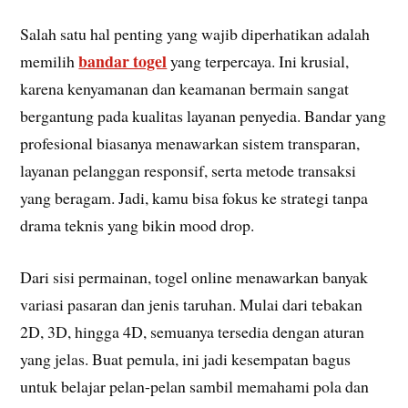
Salah satu hal penting yang wajib diperhatikan adalah
bandar togel
memilih
yang terpercaya. Ini krusial,
karena kenyamanan dan keamanan bermain sangat
bergantung pada kualitas layanan penyedia. Bandar yang
profesional biasanya menawarkan sistem transparan,
layanan pelanggan responsif, serta metode transaksi
yang beragam. Jadi, kamu bisa fokus ke strategi tanpa
drama teknis yang bikin mood drop.
Dari sisi permainan, togel online menawarkan banyak
variasi pasaran dan jenis taruhan. Mulai dari tebakan
2D, 3D, hingga 4D, semuanya tersedia dengan aturan
yang jelas. Buat pemula, ini jadi kesempatan bagus
untuk belajar pelan-pelan sambil memahami pola dan