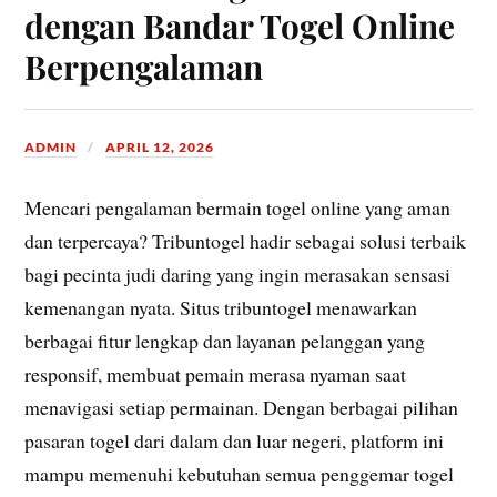
dengan Bandar Togel Online
Berpengalaman
ADMIN
APRIL 12, 2026
Mencari pengalaman bermain togel online yang aman
dan terpercaya? Tribuntogel hadir sebagai solusi terbaik
bagi pecinta judi daring yang ingin merasakan sensasi
kemenangan nyata. Situs tribuntogel menawarkan
berbagai fitur lengkap dan layanan pelanggan yang
responsif, membuat pemain merasa nyaman saat
menavigasi setiap permainan. Dengan berbagai pilihan
pasaran togel dari dalam dan luar negeri, platform ini
mampu memenuhi kebutuhan semua penggemar togel