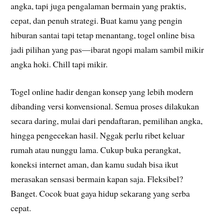
angka, tapi juga pengalaman bermain yang praktis,
cepat, dan penuh strategi. Buat kamu yang pengin
hiburan santai tapi tetap menantang, togel online bisa
jadi pilihan yang pas—ibarat ngopi malam sambil mikir
angka hoki. Chill tapi mikir.
Togel online hadir dengan konsep yang lebih modern
dibanding versi konvensional. Semua proses dilakukan
secara daring, mulai dari pendaftaran, pemilihan angka,
hingga pengecekan hasil. Nggak perlu ribet keluar
rumah atau nunggu lama. Cukup buka perangkat,
koneksi internet aman, dan kamu sudah bisa ikut
merasakan sensasi bermain kapan saja. Fleksibel?
Banget. Cocok buat gaya hidup sekarang yang serba
cepat.