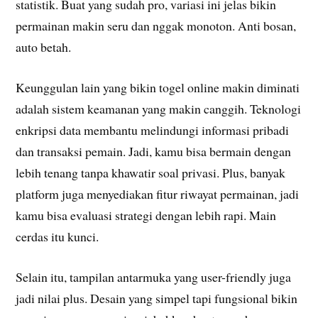
statistik. Buat yang sudah pro, variasi ini jelas bikin
permainan makin seru dan nggak monoton. Anti bosan,
auto betah.
Keunggulan lain yang bikin togel online makin diminati
adalah sistem keamanan yang makin canggih. Teknologi
enkripsi data membantu melindungi informasi pribadi
dan transaksi pemain. Jadi, kamu bisa bermain dengan
lebih tenang tanpa khawatir soal privasi. Plus, banyak
platform juga menyediakan fitur riwayat permainan, jadi
kamu bisa evaluasi strategi dengan lebih rapi. Main
cerdas itu kunci.
Selain itu, tampilan antarmuka yang user-friendly juga
jadi nilai plus. Desain yang simpel tapi fungsional bikin