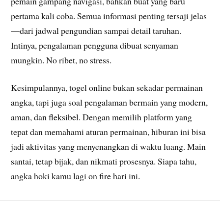
pemain gampang navigasi, bahkan buat yang baru
pertama kali coba. Semua informasi penting tersaji jelas
—dari jadwal pengundian sampai detail taruhan.
Intinya, pengalaman pengguna dibuat senyaman
mungkin. No ribet, no stress.
Kesimpulannya, togel online bukan sekadar permainan
angka, tapi juga soal pengalaman bermain yang modern,
aman, dan fleksibel. Dengan memilih platform yang
tepat dan memahami aturan permainan, hiburan ini bisa
jadi aktivitas yang menyenangkan di waktu luang. Main
santai, tetap bijak, dan nikmati prosesnya. Siapa tahu,
angka hoki kamu lagi on fire hari ini.