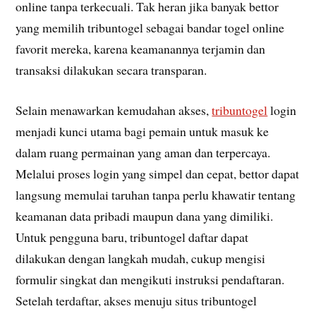
online tanpa terkecuali. Tak heran jika banyak bettor
yang memilih tribuntogel sebagai bandar togel online
favorit mereka, karena keamanannya terjamin dan
transaksi dilakukan secara transparan.
Selain menawarkan kemudahan akses,
tribuntogel
login
menjadi kunci utama bagi pemain untuk masuk ke
dalam ruang permainan yang aman dan terpercaya.
Melalui proses login yang simpel dan cepat, bettor dapat
langsung memulai taruhan tanpa perlu khawatir tentang
keamanan data pribadi maupun dana yang dimiliki.
Untuk pengguna baru, tribuntogel daftar dapat
dilakukan dengan langkah mudah, cukup mengisi
formulir singkat dan mengikuti instruksi pendaftaran.
Setelah terdaftar, akses menuju situs tribuntogel