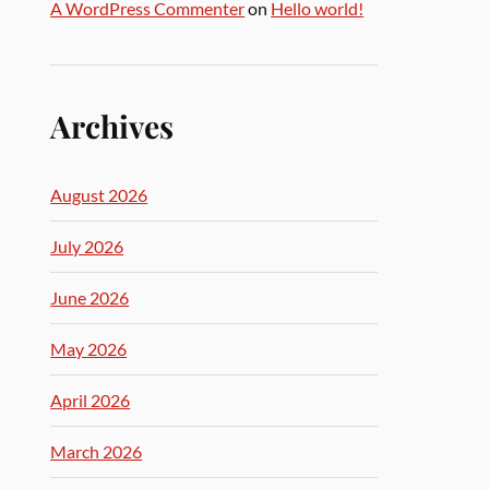
A WordPress Commenter
on
Hello world!
Archives
August 2026
July 2026
June 2026
May 2026
April 2026
March 2026