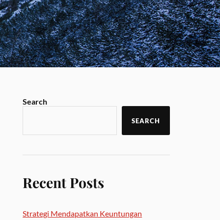
Search
SEARCH
Recent Posts
Strategi Mendapatkan Keuntungan