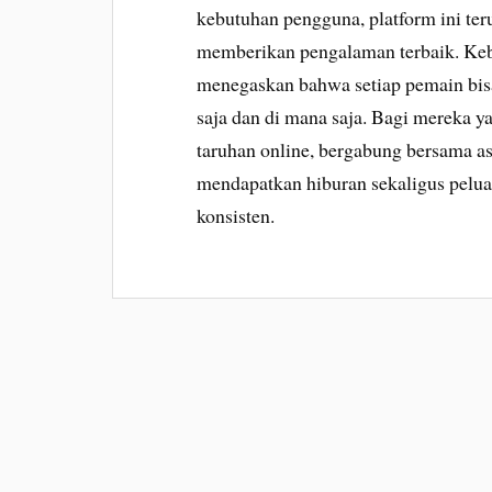
kebutuhan pengguna, platform ini te
memberikan pengalaman terbaik. Kebe
menegaskan bahwa setiap pemain bi
saja dan di mana saja. Bagi mereka y
taruhan online, bergabung bersama a
mendapatkan hiburan sekaligus pelu
konsisten.