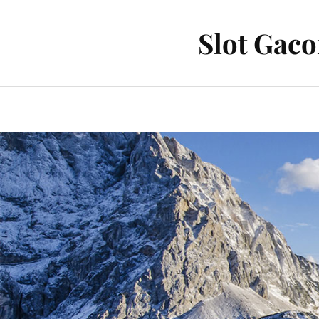
Slot Gaco