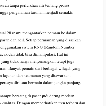
buran tanpa perlu khawatir tentang proses
ehingga pengalaman taruhan menjadi semakin
, asia128 resmi mengantarkan pemain ke dalam
paran dan adil. Setiap permainan yang disajikan
n menggunakan sistem RNG (Random Number
acak dan tidak bisa dimanipulasi. Hal ini
m yang tidak hanya menyenangkan tetapi juga
aran. Banyak pemain dari berbagai wilayah yang
n layanan dan keamanan yang ditawarkan,
ercaya diri saat bermain dalam jangka panjang.
mampu bersaing di pasar judi daring modern
p kualitas. Dengan memperhatikan tren terbaru dan