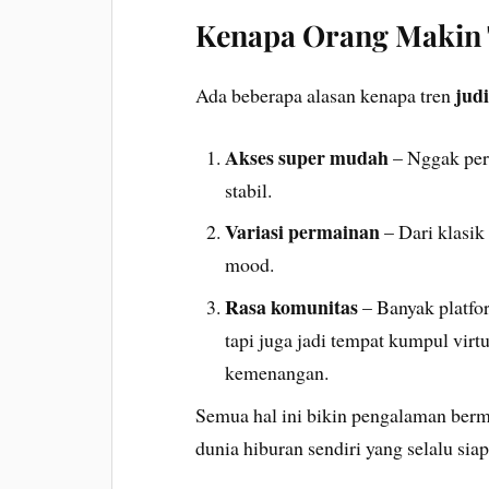
Kenapa Orang Makin 
judi
Ada beberapa alasan kenapa tren
Akses super mudah
– Nggak perl
stabil.
Variasi permainan
– Dari klasik
mood.
Rasa komunitas
– Banyak platfo
tapi juga jadi tempat kumpul virtu
kemenangan.
Semua hal ini bikin pengalaman berma
dunia hiburan sendiri yang selalu siap