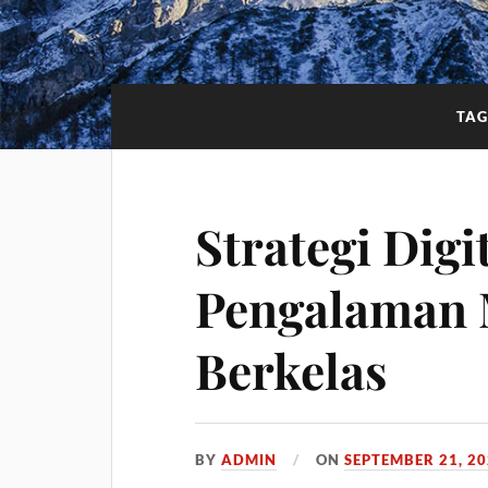
TAG
Strategi Digi
Pengalaman 
Berkelas
BY
ADMIN
ON
SEPTEMBER 21, 2