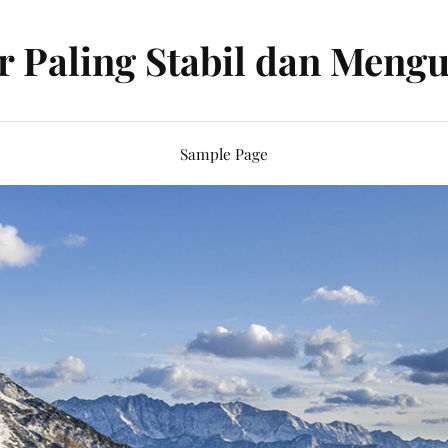
r Paling Stabil dan Men
Sample Page