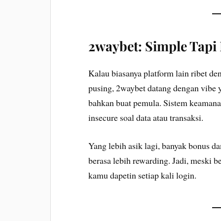
2waybet: Simple Tapi 
Kalau biasanya platform lain ribet de
pusing, 2waybet datang dengan vibe
bahkan buat pemula. Sistem keamanan
insecure soal data atau transaksi.
Yang lebih asik lagi, banyak bonus d
berasa lebih rewarding. Jadi, meski b
kamu dapetin setiap kali login.