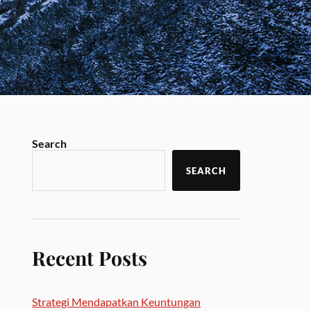
Search
SEARCH
Recent Posts
Strategi Mendapatkan Keuntungan