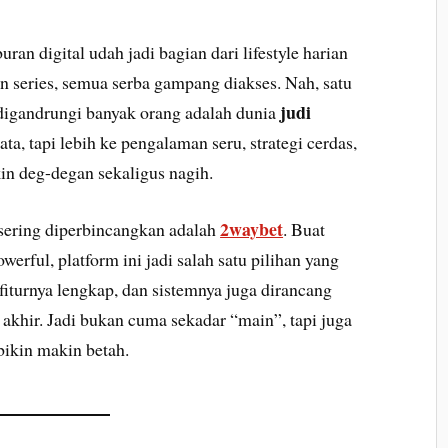
uran digital udah jadi bagian dari lifestyle harian
on series, semua serba gampang diakses. Nah, satu
judi
 digandrungi banyak orang adalah dunia
a, tapi lebih ke pengalaman seru, strategi cerdas,
in deg-degan sekaligus nagih.
2waybet
 sering diperbincangkan adalah
. Buat
erful, platform ini jadi salah satu pilihan yang
 fiturnya lengkap, dan sistemnya juga dirancang
akhir. Jadi bukan cuma sekadar “main”, tapi juga
bikin makin betah.